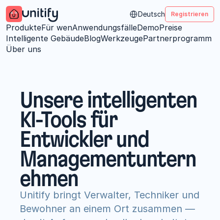
Select Language
Deutsch
Registrieren
Produkte
Für wen
Anwendungsfälle
Demo
Preise
Intelligente Gebäude
Blog
Werkzeuge
Partnerprogramm
Über uns
Unsere intelligenten 
KI-Tools für 
Entwickler und 
Managementuntern
ehmen
Unitify bringt Verwalter, Techniker und 
Bewohner an einem Ort zusammen — 