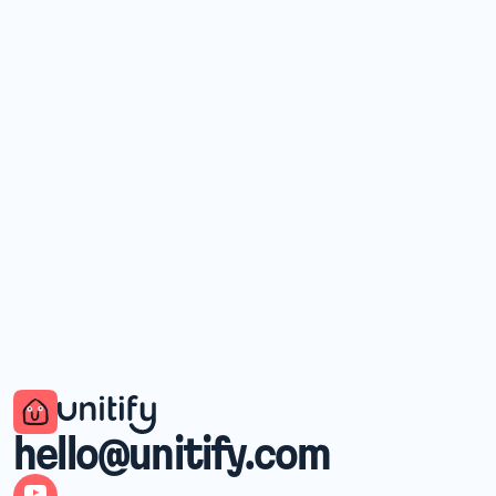
Stadtführer
What’s New in Unitify: Smarter Tools for Property 
Managers
9. Juli 2026
hello@unitify.com